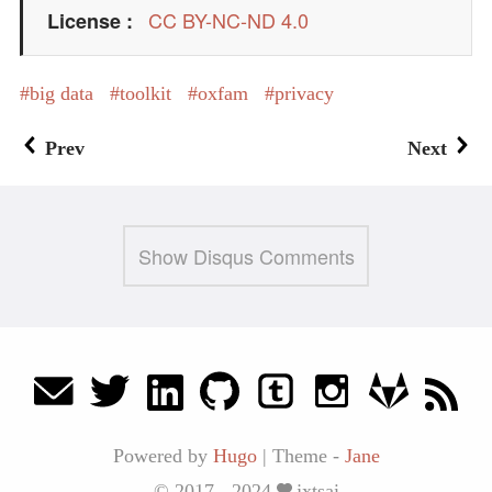
CC BY-NC-ND 4.0
License
big data
toolkit
oxfam
privacy
Prev
Next
Show Disqus Comments
Powered by
Hugo
|
Theme -
Jane
© 2017 - 2024
jxtsai