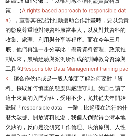
組織Oxfam公佈其「以權利為基準的盡責資料政
策」（
A rights based approach to responsible dat
a
），宣誓其在設計推動援助合作計畫時，要以負責
的態度尊重地對待資料原當事人，以及對其資料的
收集、處理、利用與分享等程序。而在今年三月
底，他們再進一步分享此「盡責資料管理」政策推
動以來，累積經驗與案例所作成的訓練教育資源與
工具包
Responsible Data Management training pac
k
，讓合作伙伴或是一般人能更了解為何要對「資
料」採取如何慎重的態度與嚴謹守則。我自己讀了
這十來頁的入門介紹，受用不少，尤其從去年開始
聽聞「responsible data」一辭，比起現在流行的什
麼大數據、開放資料風潮，我個人倒覺得台灣本地
欠缺的，反而是從研究工作倫理、法治原則、人性