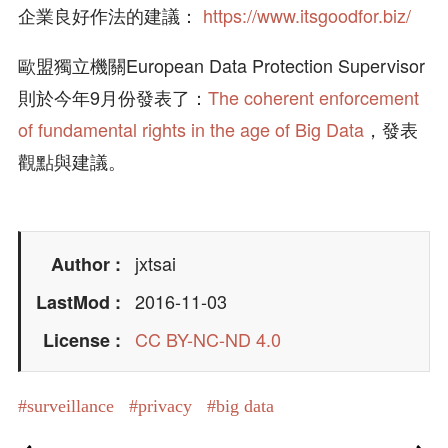
企業良好作法的建議：
https://www.itsgoodfor.biz/
歐盟獨立機關European Data Protection Supervisor
則於今年9月份發表了：
The coherent enforcement
of fundamental rights in the age of Big Data
，發表
觀點與建議。
jxtsai
Author
2016-11-03
LastMod
CC BY-NC-ND 4.0
License
surveillance
privacy
big data