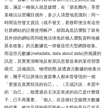
面，滿足一種個人就是媒體，在「朋友圈內」享受
某種沾沾受囑目感外，多少人清楚地意識到：同一
時間這些發文資訊（或不發文，甚致即便沒有這些
社群網站的註冊使用帳戶，卻因為造訪瀏覧了裝有
其外掛的網站而同樣無法倖免於個人瀏覧資料地被
莫名收集）的元數據也一併被這些大型網路收集。
而這些元數據(metadata, data about data)所揭露的
訊息，其實更清晰地反射原訊息發送者的某些習慣
模式、設備資訊、物理狀態,故透過元數據的收集分
析，幾乎可以拼湊出連當事人都未曾發現的一個
「更接近真實狀況的自己」。（又或許說，本質中
的「自己」，能透過自主決定表述的自己是什麼樣
子，已不再重要。「個人」在這個社交媒體大數據
時代裏，被迫呈現的很可能有一大部份是自己並不