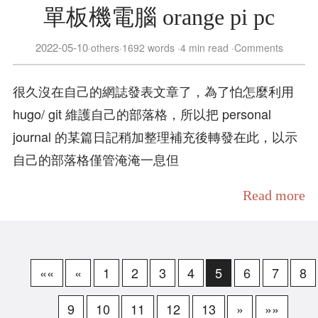
單板機電腦 orange pi pc
2022-05-10
others
1692 words
4 min read
Comments
很久沒在自己的網誌發表文章了，為了怕怎麼利用
hugo/ git 維護自己的部落格，所以把 personal
journal 的某篇日記稍加整理補充後轉發在此，以示
自己的部落格僅管淹淹一息但
Read more
««
«
1
2
3
4
5
6
7
8
9
10
11
12
13
»
»»